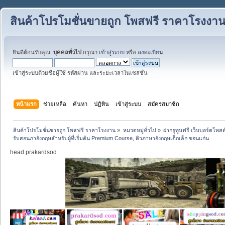
สินค้าโปรโมชั่นขายถูก โพสฟรี ราคาโรงงา
ยินดีต้อนรับคุณ,
บุคคลทั่วไป
กรุณา
เข้าสู่ระบบ
หรือ
ลงทะเบียน
เข้าสู่ระบบด้วยชื่อผู้ใช้ รหัสผ่าน และระยะเวลาในเซสชั่น
หน้าแรก
ช่วยเหลือ
ค้นหา
ปฏิทิน
เข้าสู่ระบบ
สมัครสมาชิก
สินค้าโปรโมชั่นขายถูก โพสฟรี ราคาโรงงาน
»
หมวดหมู่ทั่วไป
»
ฝากยูทูบฟรี เว็บบอร์ดโพส
รับสอนภาอังกฤษสำหรับผู้ที่เริ่มต้น Premium Course, ติวภาษาอังกฤษเด็กเล็ก ขอนแก่น
head prakardsod