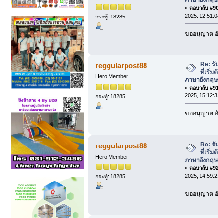
ภาษาอังกฤษเ
«
ตอบกลับ #90 
2025, 12:51:0
กระทู้: 18285
ขออนุญาต อั
Re: รั
reggularpost88
ที่เริ
Hero Member
ภาษาอังกฤษเ
«
ตอบกลับ #91 
2025, 15:12:3
กระทู้: 18285
ขออนุญาต อั
Re: รั
reggularpost88
ที่เริ
Hero Member
ภาษาอังกฤษเ
«
ตอบกลับ #92 
2025, 14:59:2
กระทู้: 18285
ขออนุญาต อั