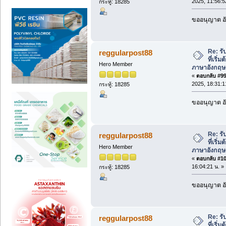
2025, 11:56:5
กระทู้: 18285
ขออนุญาต อั
Re: รั
reggularpost88
ที่เริ
Hero Member
ภาษาอังกฤษเ
«
ตอบกลับ #99 
2025, 18:31:1
กระทู้: 18285
ขออนุญาต อั
Re: รั
reggularpost88
ที่เริ
Hero Member
ภาษาอังกฤษเ
«
ตอบกลับ #100
16:04:21 น. »
กระทู้: 18285
ขออนุญาต อั
Re: รั
reggularpost88
ที่เริ