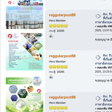
Re: รั
reggularpost88
ที่เริ
Hero Member
ภาษาอังกฤษเ
«
ตอบกลับ #96 
2025, 13:07:0
กระทู้: 18285
ขออนุญาต อั
Re: รั
reggularpost88
ที่เริ
Hero Member
ภาษาอังกฤษเ
«
ตอบกลับ #97 
2025, 13:23:5
กระทู้: 18285
ขออนุญาต อั
Re: รั
reggularpost88
ที่เริ
Hero Member
ภาษาอังกฤษเ
«
ตอบกลับ #98 