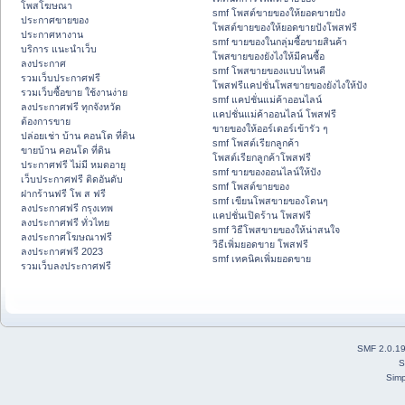
โพสโฆษณา
smf โพสต์ขายของให้ยอดขายปัง
ประกาศขายของ
โพสต์ขายของให้ยอดขายปังโพสฟรี
ประกาศหางาน
smf ขายของในกลุ่มซื้อขายสินค้า
บริการ แนะนำเว็บ
โพสขายของยังไงให้มีคนซื้อ
ลงประกาศ
smf โพสขายของแบบไหนดี
รวมเว็บประกาศฟรี
โพสฟรีแคปชั่นโพสขายของยังไงให้ปัง
รวมเว็บซื้อขาย ใช้งานง่าย
smf แคปชั่นแม่ค้าออนไลน์
ลงประกาศฟรี ทุกจังหวัด
แคปชั่นแม่ค้าออนไลน์ โพสฟรี
ต้องการขาย
ขายของให้ออร์เดอร์เข้ารัว ๆ
ปล่อยเช่า บ้าน คอนโด ที่ดิน
smf โพสต์เรียกลูกค้า
ขายบ้าน คอนโด ที่ดิน
โพสต์เรียกลูกค้าโพสฟรี
ประกาศฟรี ไม่มี หมดอายุ
smf ขายของออนไลน์ให้ปัง
เว็บประกาศฟรี ติดอันดับ
smf โพสต์ขายของ
ฝากร้านฟรี โพ ส ฟรี
smf เขียนโพสขายของโดนๆ
ลงประกาศฟรี กรุงเทพ
แคปชั่นเปิดร้าน โพสฟรี
ลงประกาศฟรี ทั่วไทย
smf วิธีโพสขายของให้น่าสนใจ
ลงประกาศโฆษณาฟรี
วิธีเพิ่มยอดขาย โพสฟรี
ลงประกาศฟรี 2023
smf เทคนิคเพิ่มยอดขาย
รวมเว็บลงประกาศฟรี
SMF 2.0.1
S
Simp