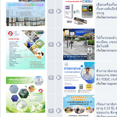
เลือกเครื่องกั้น
กั้นทางเดินปีก
ประตู
เริ่มโดย
bestpos
ไม้กั้นรถยนต์ 
ทะเบียน, แขนกั้
อัตโนมัติ
เริ่มโดย
bestpos
ติวภาษาอังกฤษ 
ขอนแก่น Inten
ติว TOEIC เร่งร
เริ่มโดย
reggula
เรียนภาษาอังก
(อายุ 3-15 ปี),
ขอนแก่น ฟัง-พ
เริ่มโดย
reggula