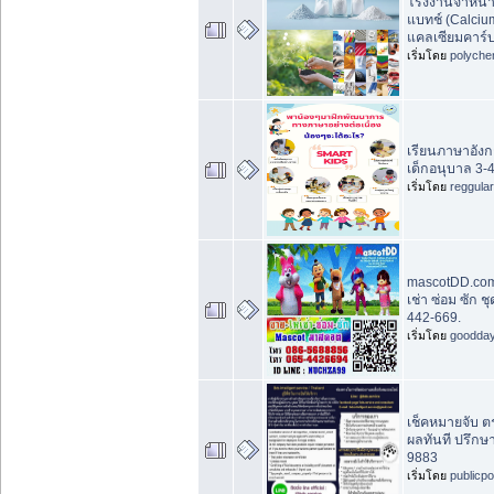
โรงงานจำหน่า
แบทช์ (Calciu
แคลเซียมคาร์
เริ่มโดย
polyche
เรียนภาษาอัง
เด็กอนุบาล 3-4 
เริ่มโดย
reggula
mascotDD.com
เช่า ซ่อม ซัก 
442-669.
เริ่มโดย
goodda
เช็คหมายจับ 
ผลทันที ปรึกษ
9883
เริ่มโดย
publicp