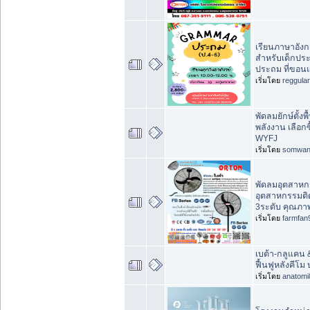
เรียนภาษาอัง
สำหรับเด็กประ
ประถม ที่ขอนแ
เริ่มโดย
reggula
พัดลมยักษ์ตั้ง
พลังงาน เลือก
WYFJ
เริ่มโดย
somwan
พัดลมอุตสาหก
อุตสาหกรรมติ
3ระดับ คุณภาพ
เริ่มโดย
farmfan
เบต้า-กลูแคน
ฟื้นฟูหลังคีโม
เริ่มโดย
anatomi