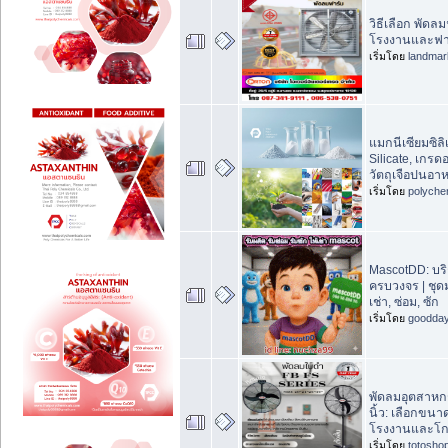
วิธีเลือก พัดล
โรงงานและฟา
เริ่มโดย
landma
แมกนีเซียมซิล
Silicate, เกร
วัตถุเจือปนอา
เริ่มโดย
polyche
MascotDD: บร
ครบวงจร | ชุด
เช่า, ซ่อม, ซัก
เริ่มโดย
goodda
พัดลมอุตสาหก
นิ้ว: เลือกขน
โรงงานและโก
เริ่มโดย
totosho