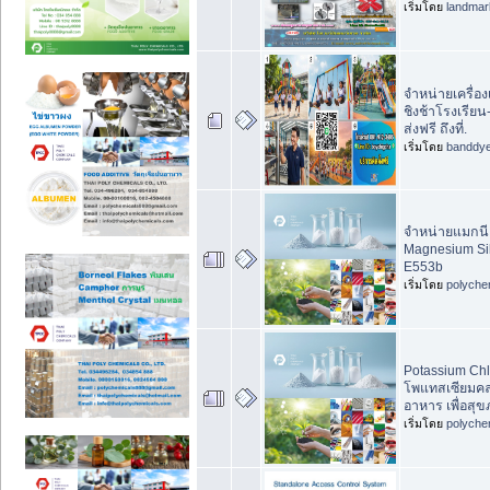
เริ่มโดย
landma
จำหน่ายเครื่อ
ชิงช้าโรงเรียน
ส่งฟรี ถึงที่.
เริ่มโดย
banddy
จำหน่ายแมกนีเ
Magnesium Si
E553b
เริ่มโดย
polyche
Potassium Chlo
โพแทสเซียมคลอ
อาหาร เพื่อสุ
เริ่มโดย
polyche