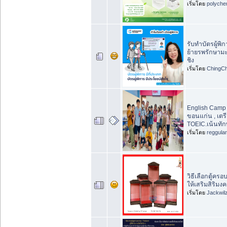
เริ่มโดย
polyche
รับทำบัตรผู้พิ
ย้ายรพรักษามะเ
ชิง
เริ่มโดย
ChingCh
English Camp 
ขอนแก่น , เต
TOEIC.เน้นทัก
เริ่มโดย
reggula
วิธีเลือกตู้
ให้เสริมสิริมง
เริ่มโดย
Jackwil