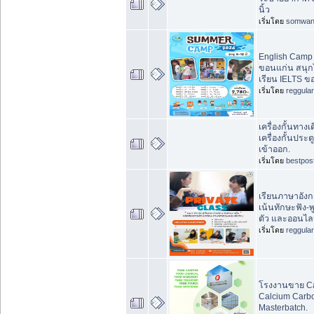
นิ้ว
เริ่มโดย
somwan
English Camp 
ขอนแก่น สนุกได
เรียน IELTS ข
เริ่มโดย
reggula
เครื่องกั้นทางเ
เครื่องกั้นประต
เข้าออก.
เริ่มโดย
bestpos
เรียนภาษาอังก
เน้นทักษะฟัง-พ
ตัว และออนไลน
เริ่มโดย
reggula
โรงงานขาย Ca
Calcium Carb
Masterbatch.