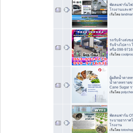
พัดลมฟาร์มไฟ
โรงงานและฟา
เริ่มโดย
landma
รถรับจ้างส่งข
รับจ้างไปลาว
หรือ 098-9716
เริ่มโดย
coolpro
ผู้ผลิตน้ำตาล
น้ำตาลทรายขา
Cane Sugar ร
เริ่มโดย
polyche
พัดลมฟาร์ม OT
ระบายอากาศโร
โรงงาน
เริ่มโดย
totosho