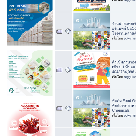
จำหน่ายแคลเซ
อร์แบทช์ CaC
โรงงานพลาสต
เริ่มโดย
polyche
ติวเข้มภาษาอั
เข้า ม.1 ที่ขอ
4048784,096-
เริ่มโดย
reggula
ทัลคัม Food G
ทัลก์เกรดอาหาร 
Chemicals
เริ่มโดย
polyche