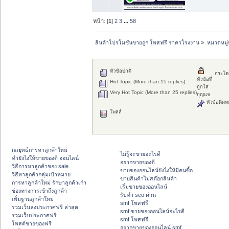
หน้า: [
1
]
2
3
...
58
สินค้าโปรโมชั่นขายถูก โพสฟรี ราคาโรงงาน
»
หมวดหมู่ท
หัวข้อปกติ
กระโด
หัวข้อที่
Hot Topic (More than 15 replies)
ถูกใส่
Very Hot Topic (More than 25 replies)
กุญแจ
หัวข้อติดห
โพลล์
กลยุทธ์การหาลูกค้าใหม่
ไม่รู้จะขายอะไรดี
ทํายังไงให้ขายของดี ออนไลน์
อยากขายของดี
วิธีการหาลูกค้าของ sale
ขายของออนไลน์ยังไงให้มีคนซื้อ
วิธีหาลูกค้ากลุ่มเป้าหมาย
ขายสินค้าไม่สต๊อกสินค้า
การหาลูกค้าใหม่ รักษาลูกค้าเก่า
เริ่มขายของออนไลน์
ช่องทางการเข้าถึงลูกค้า
รับทำ seo ด่วน
เพิ่มฐานลูกค้าใหม่
smf โพสฟรี
รวมเว็บลงประกาศฟรี ล่าสุด
smf ขายของออนไลน์อะไรดี
รวมเว็บประกาศฟรี
smf โพสฟรี
โพสต์ขายของฟรี
อยากขายของออนไลน์ smf