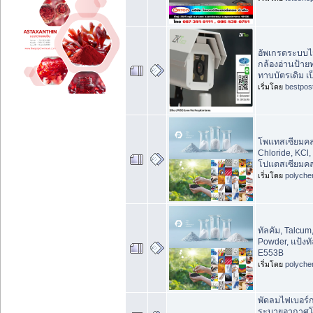
อัพเกรดระบบไม
กล้องอ่านป้า
ทาบบัตรเดิม เ
เริ่มโดย
bestpos
โพแทสเซียมคล
Chloride, KCl,
โปแตสเซียมคล
เริ่มโดย
polyche
ทัลคัม, Talcum,
Powder, แป้งทัล
E553B
เริ่มโดย
polyche
พัดลมไฟเบอร์
ระบายอากาศโ