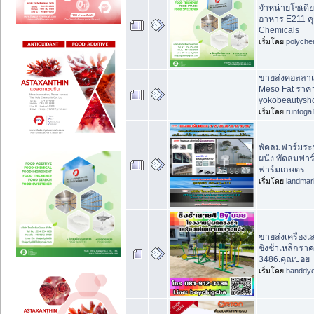
จำหน่ายโซเดี
อาหาร E211 คุ
Chemicals
เริ่มโดย
polyche
ขายส่งคอลลาเจ
Meso Fat ราคา
yokobeautysh
เริ่มโดย
runtoga
พัดลมฟาร์มร
ผนัง พัดลมฟาร์
ฟาร์มเกษตร
เริ่มโดย
landma
ขายส่งเครื่อง
ชิงช้าเหล็กรา
3486.คุณบอย
เริ่มโดย
banddy