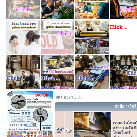
หน้า: [
1
]
2
3
...
58
หัวข้อ
/
เริ่ม
เวบบอร์ดโพสต
สง่าย รองรับ 
โพสเว็บฟรี