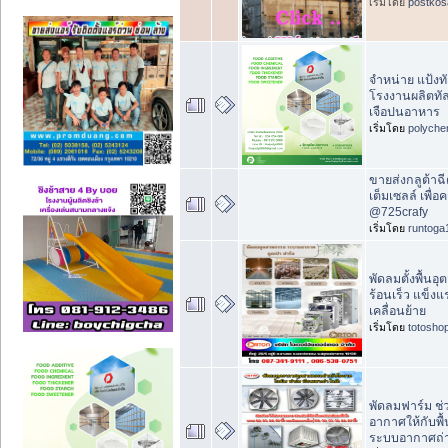
เริ่มโดย
postkos
จำหน่าย แป้งทั
โรงงานผลิตทัล
เจือปนอาหาร
เริ่มโดย
polyche
ขายส่งกลูต้าฉี
เต็มเซลล์ เพื่อ
@725crafy
เริ่มโดย
runtoga
พัดลมตั้งพื้น
ร้อนเร็ว แข็ง
เคลื่อนย้าย
เริ่มโดย
totosho
พัดลมฟาร์ม ช่
อากาศให้กับพื้
ระบบอากาศถ่